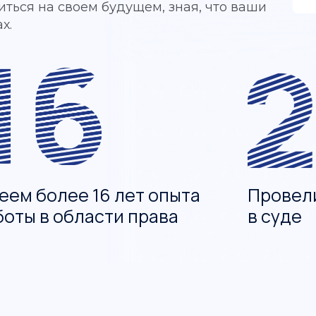
ться на своем будущем, зная, что ваши
х.
еем более 16 лет опыта
Провел
боты в области права
в суде