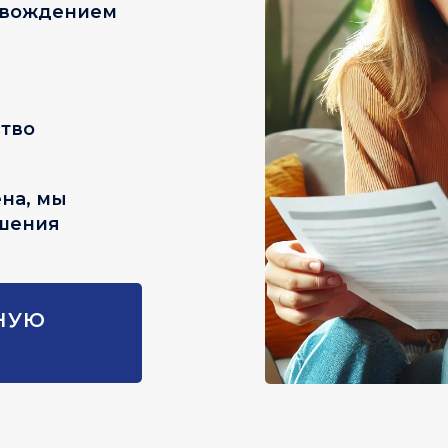
овождением
тво
на, мы
шения
НУЮ