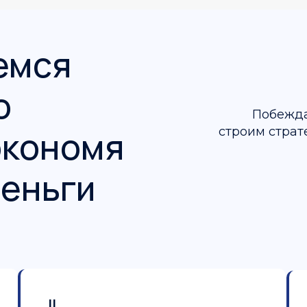
емся
о
Побежда
 экономя
строим страт
деньги
II