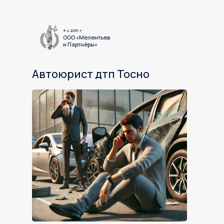
c 2011 г.
ООО «Мелентьев
и Партнёры»
Автоюрист дтп Тосно