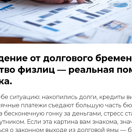
ение от долгового бремен
тво физлиц — реальная по
ка.
бе ситуацию: накопились долги, кредиты в
сячные платежи съедают большую часть бюд
 бесконечную гонку за деньгами, стресс с
тником. Если эта картина вам знакома, зн
ься о законном выходе из долговой ямы — 