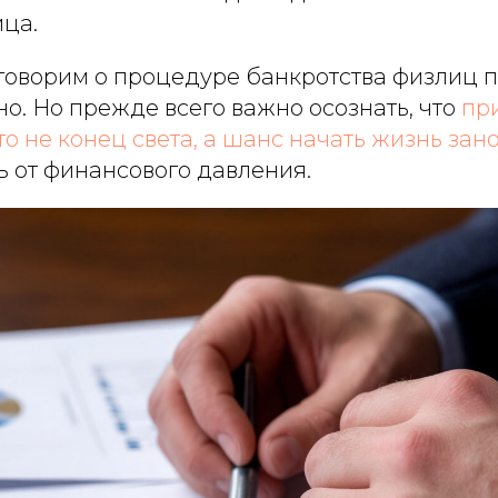
ица.
говорим о процедуре банкротства физлиц 
но. Но прежде всего важно осознать, что
пр
о не конец света, а шанс начать жизнь зано
 от финансового давления.