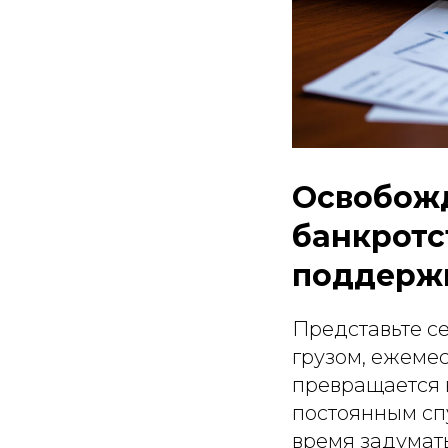
Освобожд
банкротс
поддерж
Представьте се
грузом, ежеме
превращается в
постоянным спу
время задумат