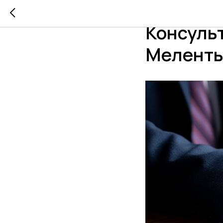
Банкротс
Консульт
Меленть