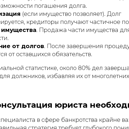
озможности погашения долга.
изация
(если имущество позволяет). Долг
зируется, кредиторы получают частичное п
 имущества
. Продажа части имущества дл
ти.
ие от долгов
. После завершения процед
я от оставшихся обязательств.
иальной статистике, около 80% дел заверш
для должников, избавляя их от многолетни
онсультация юриста необход
специалиста в сфере банкротства крайне в
авильная стратегия требует глубокого пон