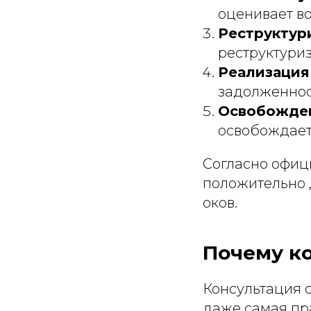
оценивает в
Реструктур
реструктури
Реализация
задолженнос
Освобожден
освобождаетс
Согласно офиц
положительно 
оков.
Почему к
Консультация 
даже самая пр