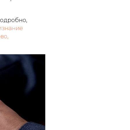
подробно,
изнание
во,