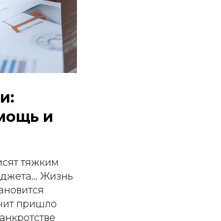
и:
мощь и
исят тяжким
жета... Жизнь
тановится
ачит пришло
банкротстве