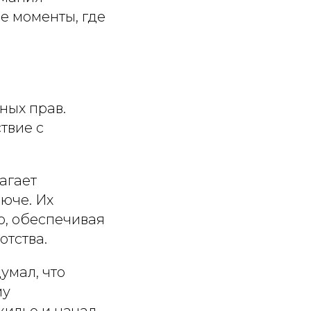
е моменты, где
ных прав.
твие с
агает
юче. Их
, обеспечивая
отства.
умал, что
му
жилье и начал