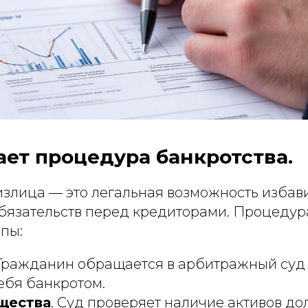
ает процедура банкротства.
злица — это легальная возможность избави
бязательств перед кредиторами. Процедур
пы:
 Гражданин обращается в арбитражный суд 
ебя банкротом.
щества
. Суд проверяет наличие активов д