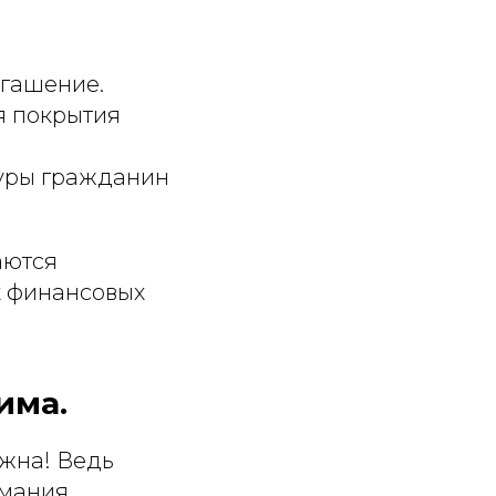
огашение.
я покрытия
уры гражданин
аются
х финансовых
има.
ажна! Ведь
имания