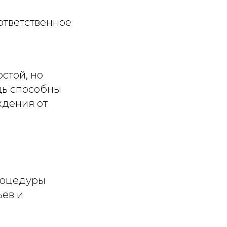
ответственное
стой, но
щь способны
ждения от
роцедуры
ев и