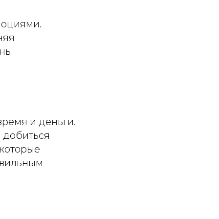
моциями.
няя
ень
ремя и деньги.
ы добиться
екоторые
авильным