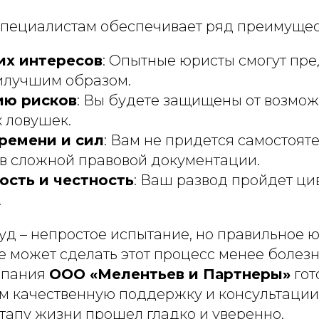
пециалистам обеспечивает ряд преимущес
их интересов
: Опытные юристы смогут пр
илучшим образом.
ю рисков
: Вы будете защищены от возмо
 ловушек.
ремени и сил
: Вам не придется самостоят
 в сложной правовой документации.
ость и честность
: Ваш развод пройдет ци
.
суд – непростое испытание, но правильное
 может сделать этот процесс менее болез
мпания
ООО «Мелентьев и Партнеры»
гот
м качественную поддержку и консультации
этапу жизни прошел гладко и уверенно.