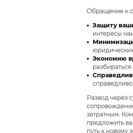
Обращение к с
Защиту ваш
интересы на
Минимизаци
юридических
Экономию в
разбираться
Справедлив
справедливо
Развод через 
сопровождение
затратным. Ко
предложить ва
путь к новому 