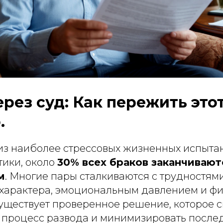
ерез суд: Как пережить это
.
 из наиболее стрессовых жизненных испыта
тики, около
30% всех браков заканчивают
м
. Многие пары сталкиваются с трудностям
характера, эмоциональным давлением и ф
существует проверенное решение, которое 
ь процесс развода и минимизировать послед