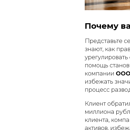
Почему в
Представьте се
знают, как пра
урегулировать
помощь станов
компании
ООО
избежать знач
процесс разво
Клиент обрати
миллиона рубл
клиента, комп
активов, избеж