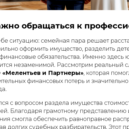
ажно обращаться к професси
бе ситуацию: семейная пара решает расста
вильно оформить имущество, разделить дет
 финансовые обязательства. Именно здесь
ится незаменимой. Рассмотрим реальный с
 «Мелентьев и Партнеры»
, которая помо
ительных финансовых потерь и значительно
да.
лся с вопросом раздела имущества стоимос
ей. Благодаря грамотному представлению 
ания смогла обеспечить равноправное рас
ав долгих судебных разбирательств. Этот 