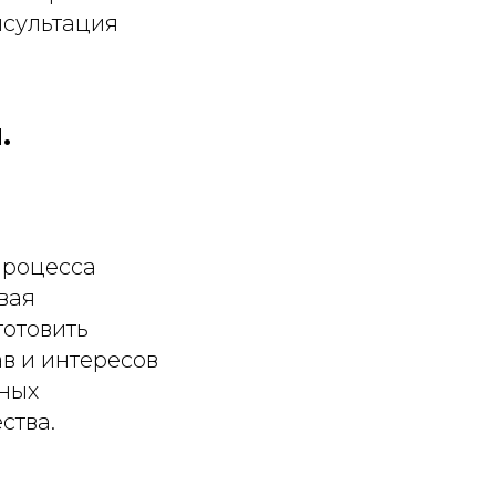
нсультация
.
процесса
вая
отовить
в и интересов
тных
ства.