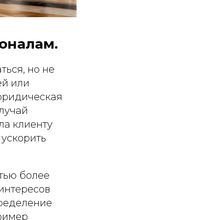
оналам.
ться, но не
ей или
 юридическая
лучай
гла клиенту
 ускорить
тью более
интересов
пределение
пример