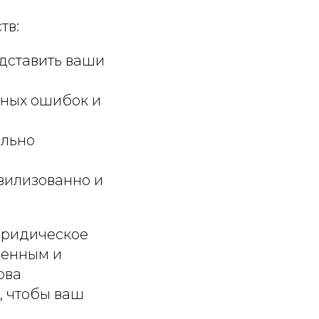
тв:
едставить ваши
жных ошибок и
ельно
вилизованно и
 юридическое
ненным и
ова
, чтобы ваш