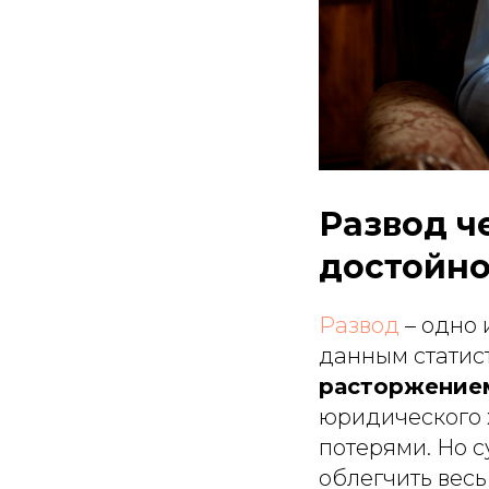
Развод ч
достойно
Развод
– одно
данным статис
расторжение
юридического 
потерями. Но 
облегчить вес