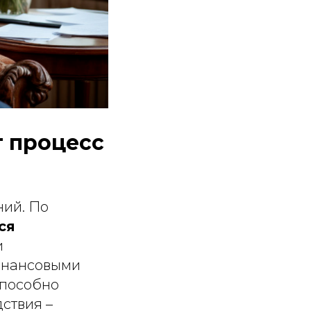
т процесс
ний. По
ся
и
инансовыми
способно
ствия –