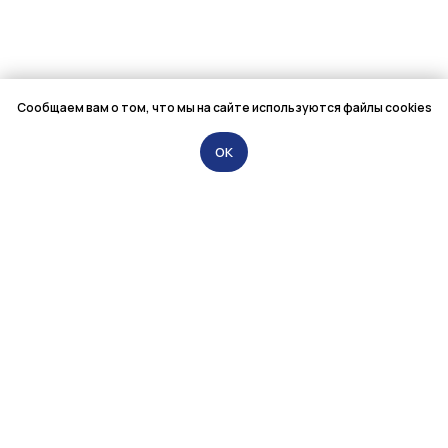
Сообщаем вам о том, что мы на сайте используются файлы cookies
OK
ООО «Мелентьев и Партнёры»
79021949595@mail.ru
+7 (981) 944-58-46
Санкт-Петербург,
Лиговский проспект, 56Г