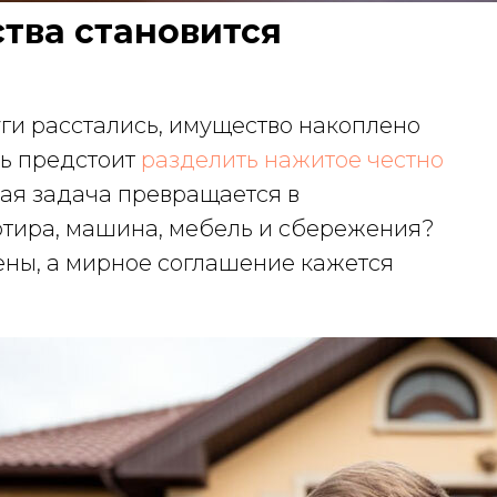
тва становится
уги расстались, имущество накоплено
рь предстоит
разделить нажитое честно
тая задача превращается в
артира, машина, мебель и сбережения?
ены, а мирное соглашение кажется