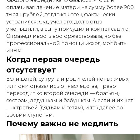
каждого наследника. Оказалось, что сын
оплачивал лечение матери на сумму более 900
тысяч рублей, тогда как отец фактически
устранился. Суд учёл это: долю отца
уменьшили, а сыну присудили компенсацию.
Справедливость восторжествовала, но без
профессиональной помощи исход мог быть
иным.
Когда первая очередь
отсутствует
Если детей, супруга и родителей нет в живых
или они отказались от наследства, право
переходит ко второй очереди — братьям,
сёстрам, дедушкам и бабушкам. А если и их нет
— к третьей (дядьям и тётям), и так далее по
восьми ступеням.
Почему важно не медлить