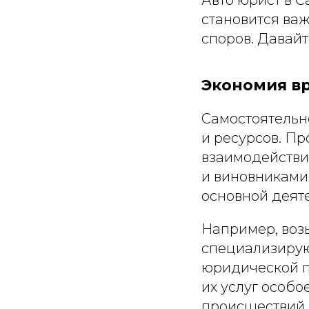
становится ва
споров. Давай
Экономия в
Самостоятельн
и ресурсов. Пр
взаимодействи
и виновниками
основной деят
Например, воз
специализирую
юридической п
их услуг особ
происшествий 