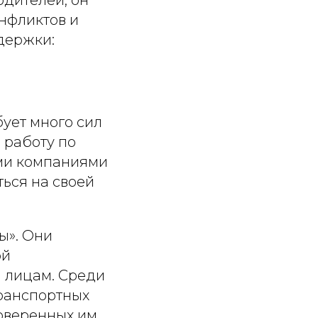
нфликтов и
держки:
ует много сил
 работу по
ыми компаниями
ься на своей
ы». Они
ой
 лицам. Среди
транспортных
доверенных им