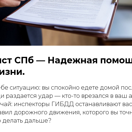
ст СПб — Надежная помощ
изни.
ебе ситуацию: вы спокойно едете домой пос
ди раздается удар — кто-то врезался в ваш 
учай: инспекторы ГИБДД останавливают вас
вил дорожного движения, которого вы точ
о делать дальше?