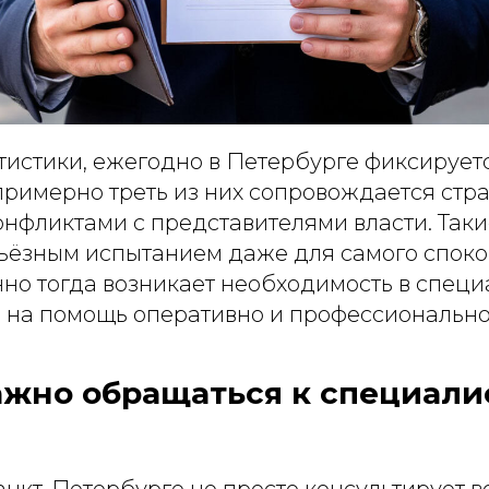
тистики, ежегодно в Петербурге фиксирует
 примерно треть из них сопровождается стр
онфликтами с представителями власти. Так
рьёзным испытанием даже для самого спок
но тогда возникает необходимость в специ
и на помощь оперативно и профессионально
ажно обращаться к специали
анкт-Петербурге не просто консультирует в