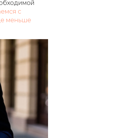
еобходимой
аемся с
де меньше