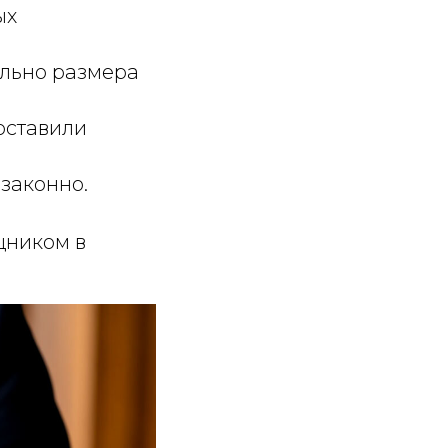
ых
ельно размера
оставили
законно.
щником в