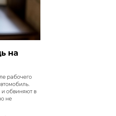
ь на
ле рабочего
автомобиль.
 и обвиняют в
но не