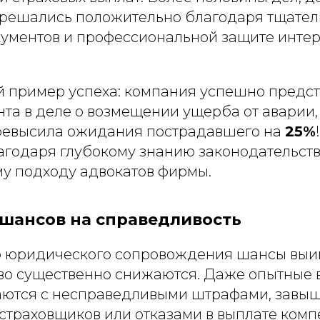
зрешались положительно благодаря тщате
кументов и профессиональной защите интер
й пример успеха: компания успешно предс
нта в деле о возмещении ущерба от аварии,
ревысила ожидания пострадавшего на
25%
годаря глубокому знанию законодательств
му подходу адвокатов фирмы.
шансов на справедливость
о юридического сопровождения шансы выи
во существенно снижаются. Даже опытные 
аются с несправедливыми штрафами, зав
страховщиков или отказами в выплате комп