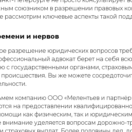
жным союзником в разрешении правовых ко
те рассмотрим ключевые аспекты такой под
ремени и нервов
ое разрешение юридических вопросов треб
офессиональный адвокат берет на себя всю
ю с государственными органами, страхов
 происшествия. Вы же можете сосредоточит
ельности.
ьмем компанию ООО «Мелентьев и партнёр
тся на предоставлении квалифицированн
омощи как физическим, так и юридическим
ое внимание уделяется вопросам дорожно-
и страховых выплат. Более половины дел, 