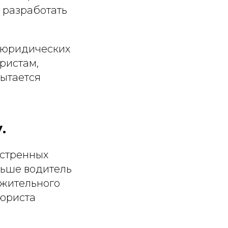
 разработать
 юридических
ристам,
 пытается
.
кстренных
ньше водитель
ожительного
 юриста