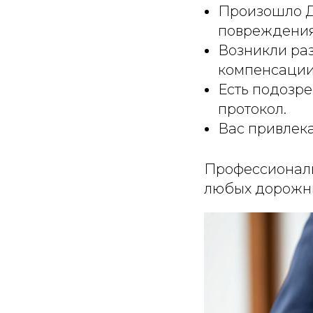
Произошло Д
повреждения
Возникли раз
компенсации
Есть подозр
протокол.
Вас привлека
Профессионал
любых дорожны