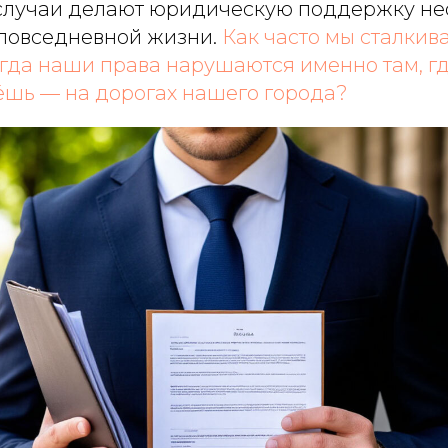
случаи делают юридическую поддержку н
повседневной жизни.
Как часто мы сталкив
огда наши права нарушаются именно там, г
дёшь — на дорогах нашего города?