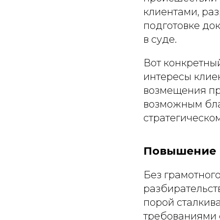
клиентами, ра
подготовке до
в суде.
Вот конкретны
интересы клие
возмещения п
возможным бла
стратегическо
Повышение 
Без грамотног
разбирательст
порой сталкив
требованиями 