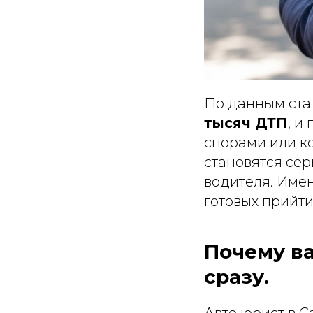
По данным ста
тысяч ДТП
, и
спорами или к
становятся се
водителя. Имен
готовых прийт
Почему в
сразу.
Авто юрист в С