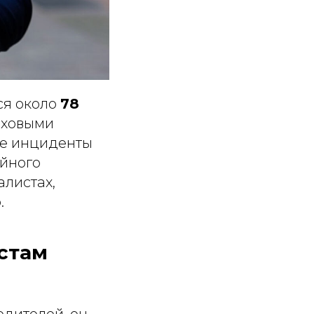
ся около
78
аховыми
ие инциденты
ойного
алистах,
.
стам
одителей, он