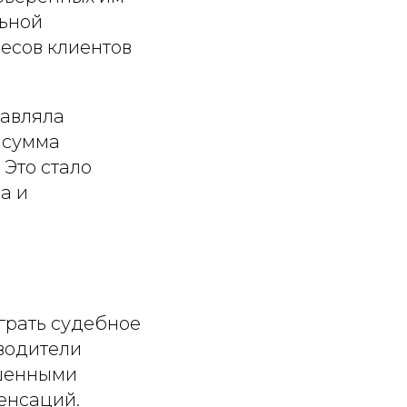
льной
есов клиентов
тавляла
 сумма
! Это стало
а и
грать судебное
водители
ышенными
енсаций.