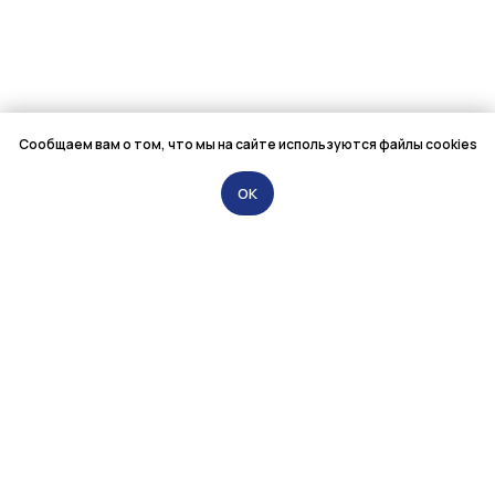
Сообщаем вам о том, что мы на сайте используются файлы cookies
OK
ООО «Мелентьев и Партнёры»
79021949595@mail.ru
+7 (981) 944-58-46
Санкт-Петербург,
Лиговский проспект, 56Г