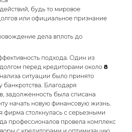
иса
действий, будь то мировое
долгов или официальное признание
овождение дела вплоть до
ффективность подхода. Один из
 долгом перед кредиторами около
8
анализа ситуации было принято
 банкротства. Благодаря
в, задолженность была списана
нту начать новую финансовую жизнь.
ая фирма столкнулась с серьезными
да профессионалов провела комплекс
воры с кредиторами и оптимизацию