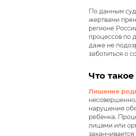
По данным суд
жертвами прен
регионе Росси
процессов по 
даже не подозр
заботиться о с
Что такое
Лишение роди
несовершеннол
нарушения обя
ребёнка. Проц
лицами или ор
заканчивается