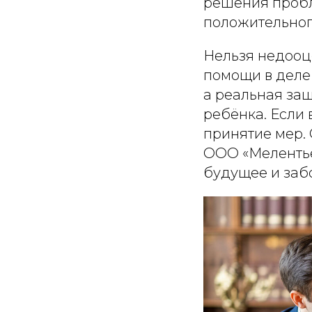
решения пробл
положительного
Нельзя недооц
помощи в деле 
а реальная за
ребёнка. Если 
принятие мер.
ООО «Мелентье
будущее и заб