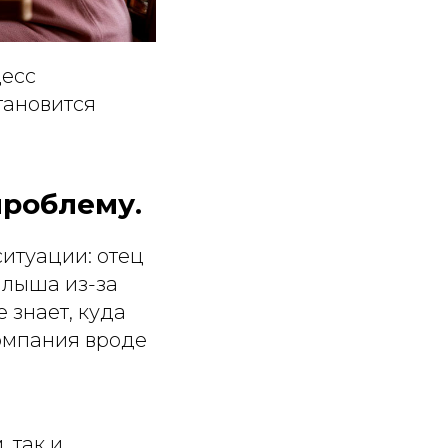
цесс
тановится
роблему.
итуации: отец
алыша из-за
 знает, куда
омпания вроде
 так и