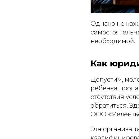
Однако не каж
самостоятельн
необходимой.
Как юрид
Допустим, мол
ребёнка пропал
отсутствия усл
обратиться. З
ООО «Мелентье
Эта организац
квалифицирова