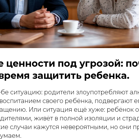
 ценности под угрозой: п
время защитить ребенка.
ебе ситуацию: родители злоупотребляют ал
воспитанием своего ребёнка, подвергают е
ащению. Или ситуация ещё хуже: ребёнок 
ителями, живёт в полной изоляции и страд
кие случаи кажутся невероятными, но они 
думаем.