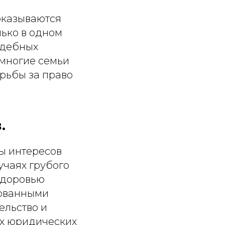
оказываются
ько в одном
удебных
 многие семьи
орьбы за право
.
ы интересов
учаях грубого
здоровью
сованными
ельство и
ех юридических