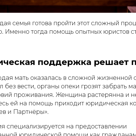
дая семья готова пройти этот сложный про
о. Именно тогда помощь опытных юристов с
ическая поддержка решает п
одая мать оказалась в сложной жизненной с
 без вести, органы опеки грозят забрать м
овий проживания. Женщина растерянна и не
десь ей на помощь приходит юридическая к
в и Партнёры».
ия специализируется на предоставлении
нной юридической помощи как гражданам,