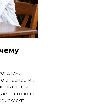
очему
коголем,
го опасности и
оказывается
ает от голода
происходят