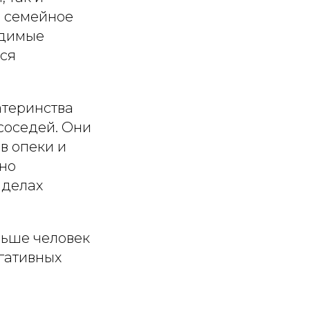
я семейное
одимые
ься
атеринства
соседей. Они
в опеки и
дно
 делах
ньше человек
гативных