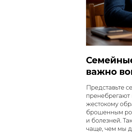
Семейные
важно во
Представьте с
пренебрегают 
жестокому обр
брошенным род
и болезней. Та
чаще, чем мы 