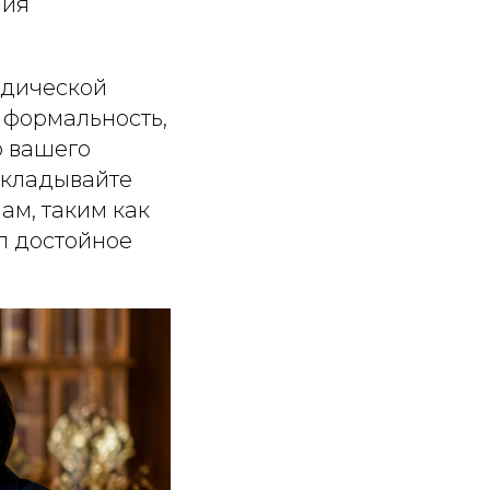
ния
идической
 формальность,
о вашего
откладывайте
ам, таким как
л достойное