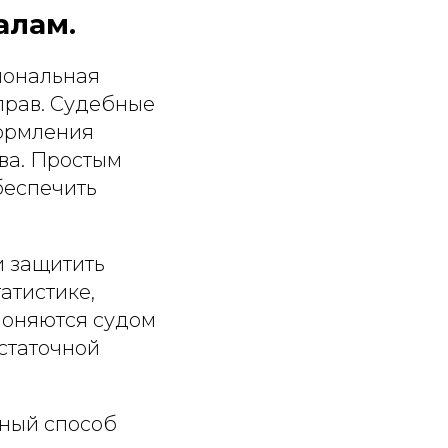
алам.
иональная
прав. Судебные
формления
ва. Простым
беспечить
и защитить
атистике,
лоняются судом
статочной
бный способ