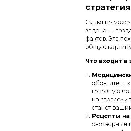
стратегия
Судья не может
задача — созд
фактов. Это по
общую картину
Что входит в 
Медицински
обратитесь к
головную бол
на стресс» 
станет ваши
Рецепты на 
снотворные 