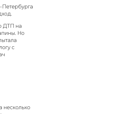
т-Петербурга
дход.
о ДТП на
апины. Но
пытала
логу с
ач
на несколько