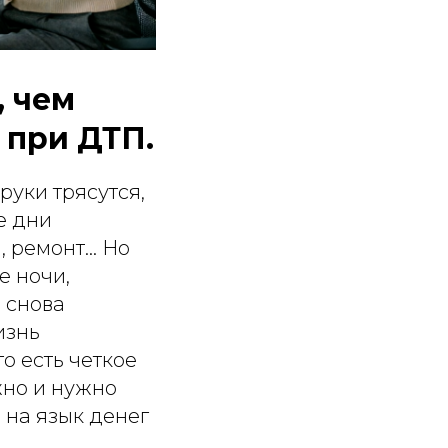
, чем
 при ДТП.
руки трясутся,
е дни
ремонт... Но
е ночи,
 снова
изнь
о есть четкое
жно и нужно
 на язык денег