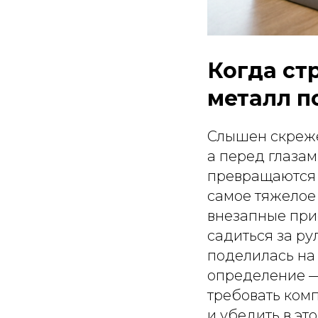
Когда ст
металл п
Слышен скрежет
а перед глазам
превращаются в
самое тяжелое 
внезапные при
садиться за ру
поделилась на 
определение 
требовать ком
и убедить в эт