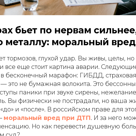
рах бьет по нервам сильнее
о металлу: моральный вред
 тормозов, глухой удар. Вы живы, целы, но 
и все еще стоит картина аварии. Следующи
 бесконечный марафон: ГИБДД, страховая, 
— это не бумажная волокита. Это бессонны
ступы паники при звуке сирены, нежелание
ль. Вы физически не пострадали, но ваша ж
«до» и «после». В российском праве для этог
—
моральный вред при ДТП
. И за него мо
пенсацию. Но как перевести душевную боль
ом суд?