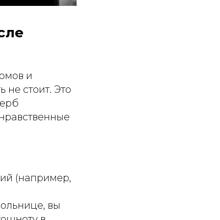
сле
омов и
 не стоит. Это
щерб
 нравственные
бий (например,
ольнице, вы
тошноту в