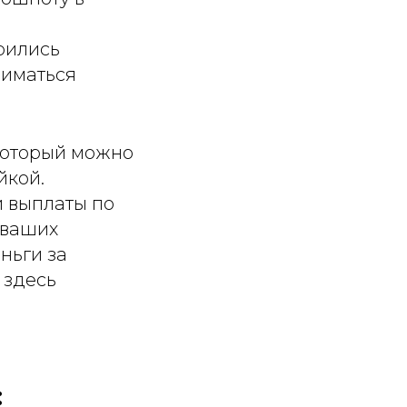
трились
ниматься
 который можно
йкой.
и выплаты по
 ваших
ньги за
 здесь
: