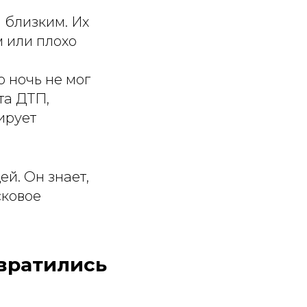
 близким. Их
м или плохо
ю ночь не мог
та ДТП,
ирует
й. Он знает,
сковое
евратились