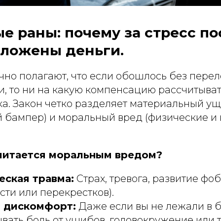
 раны: почему за стресс по
оложены деньги.
но полагают, что если обошлось без перел
, то ни на какую компенсацию рассчитывать
ка. Закон четко разделяет материальный у
 бампер) и моральный вред (физические и
читается моральным вредом?
еская травма:
Страх, тревога, развитие фо
сти или перекрестков).
 дискомфорт:
Даже если вы не лежали в б
вать боль от ушибов, головокружение или 