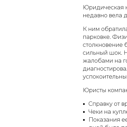
Юридическая к
недавно вела д
К ним обратила
парковке. Физ
столкновение 
сильный шок. 
жалобами на го
диагностирова
успокоительны
Юристы компан
Справку от в
Чеки на купл
Показания ее