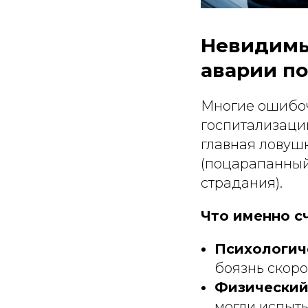
Невидимые
аварии п
Многие ошибоч
госпитализации
главная ловуш
(поцарапанный
страдания).
Что именно с
Психологич
боязнь скоро
Физический
могли испыты