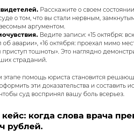
свидетелей.
Расскажите о своем состоянии
суде о том, что вы стали нервным, замкнуты
 весомым аргументом.
мочувствия.
Ведите записи:
«15 октября: вс
л об аварии», «16 октября: проехал мимо мес
л приступ тошноты»
. Это наглядно демонстр
ших страданий.
м этапе помощь юриста становится решающе
оформить эти доказательства и составить и
 чтобы суд воспринял вашу боль всерьез.
кейс: когда слова врача пр
яч рублей.