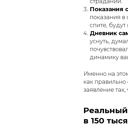
страданий.
Показания 
показания в 
спите, будут
Дневник са
уснуть, дума
почувствова
динамику ва
Именно на это
как правильно 
заявление так,
Реальный 
в 150 тыс