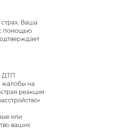
 страх. Ваша
 с помощью
 подтверждает
е ДТП
е жалобы на
острая реакция
расстройство»
ные или
тво ваших