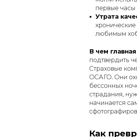
первые часы 
Утрата каче
хронические 
любимым хоб
В чем главна
подтвердить ч
Страховые комп
ОСАГО. Они охо
бессонных ноче
страдания, нуж
начинается сам
сфотографиров
Как превр