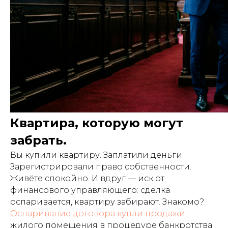
Квартира, которую могут
забрать.
Вы купили квартиру. Заплатили деньги.
Зарегистрировали право собственности.
Живёте спокойно. И вдруг — иск от
финансового управляющего: сделка
оспаривается, квартиру забирают. Знакомо?
Оспаривание договора купли продажи
жилого помещения в процедуре банкротства