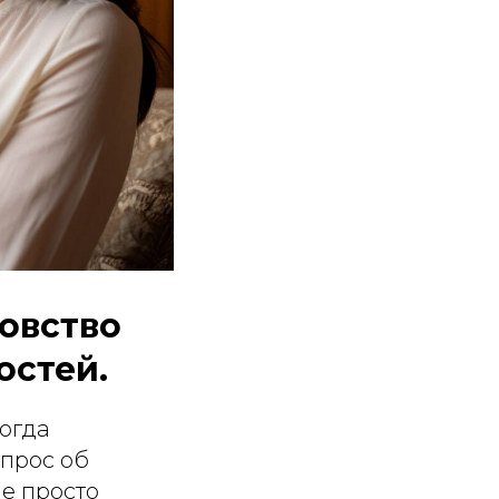
цовство
остей.
огда
опрос об
е просто