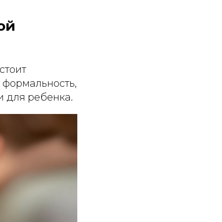
ой
стоит
о формальность,
и для ребенка.