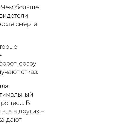
. Чем больше
Свидетели
после смерти
торые
е
орот, сразу
лучают отказ.
ала
птимальный
роцесс. В
, а в других –
ка дают