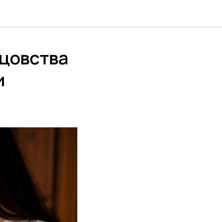
тцовства
и