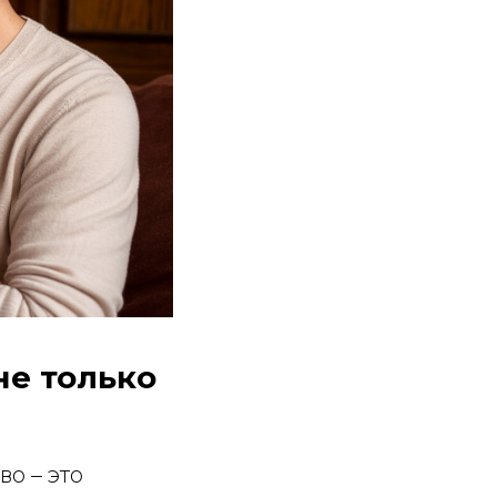
не только
о – это