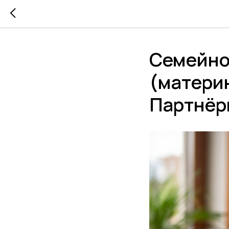
Семейно
(материн
Партнёр