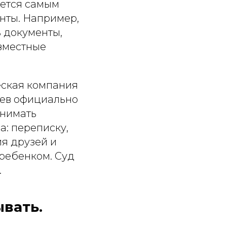
ается самым
анты. Например,
ь документы,
овместные
еская компания
пев официально
инимать
а: переписку,
ия друзей и
 ребенком. Суд
.
вать.