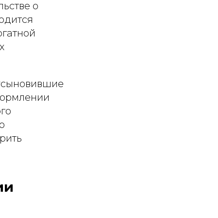
льстве о
ходится
огатной
х
 усыновившие
оформлении
ого
о
рить
ии