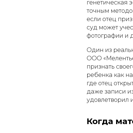
генетическая э
точным методом
если отец приз
суд может учес
фотографии и д
Один из реаль
ООО «Мелентье
признать своег
ребенка как на
где отец откры
даже записи из
удовлетворил и
Когда мат