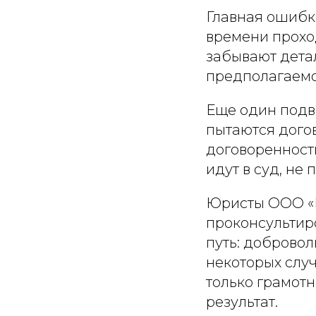
Главная ошибк
времени проход
забывают детал
предполагаемо
Еще один подв
пытаются догов
договоренност
идут в суд, не
Юристы ООО «М
проконсультир
путь: доброво
некоторых случ
только грамотн
результат.