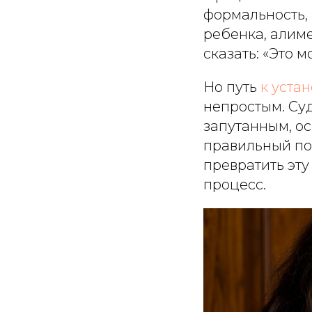
формальность,
ребенка, алиме
сказать: «Это м
Но путь
к уста
непростым. Суд
запутанным, о
правильный по
превратить эту
процесс.