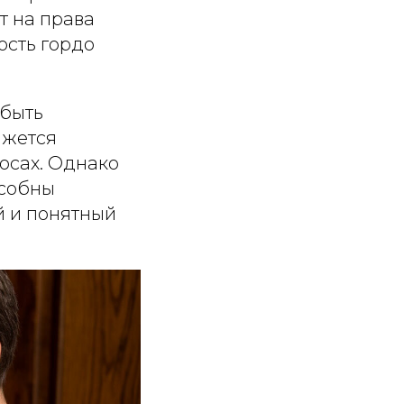
т на права
ость гордо
 быть
ажется
осах. Однако
особны
й и понятный