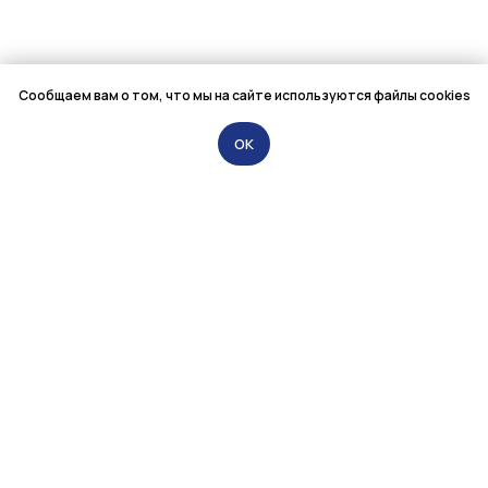
Сообщаем вам о том, что мы на сайте используются файлы cookies
OK
ООО «Мелентьев и Партнёры»
79021949595@mail.ru
+7 (981) 944-58-46
Санкт-Петербург,
Лиговский проспект, 56Г
ЗАДАТЬ ВОПРОС