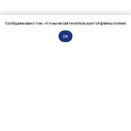
Сообщаем вам о том, что мы на сайте используются файлы cookies
OK
ООО «Мелентьев и Партнёры»
79021949595@mail.ru
+7 (981) 944-58-46
Санкт-Петербург,
Лиговский проспект, 56Г
ЗАДАТЬ ВОПРОС